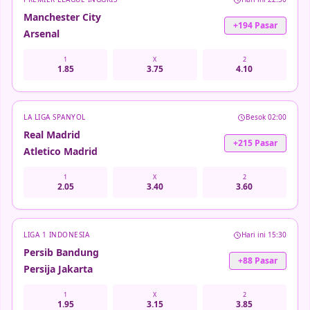
Manchester City
+194 Pasar
Arsenal
1
X
2
1.85
3.75
4.10
LA LIGA SPANYOL
Besok 02:00
Real Madrid
+215 Pasar
Atletico Madrid
1
X
2
2.05
3.40
3.60
LIGA 1 INDONESIA
Hari ini 15:30
Persib Bandung
+88 Pasar
Persija Jakarta
1
X
2
1.95
3.15
3.85