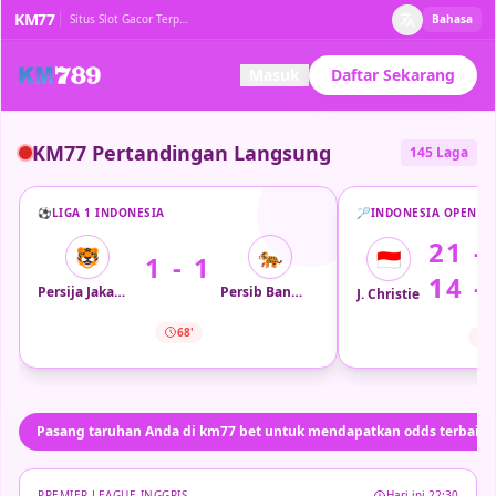
KM77
Situs Slot Gacor Terpercaya
Bahasa
Masuk
Daftar Sekarang
KM77 Pertandingan Langsung
145 Laga
⚽
LIGA 1 INDONESIA
🏸
INDONESIA OPEN
21 -
🐯
🐅
🇮🇩
1 - 1
14 -
Persija Jakarta
Persib Bandung
J. Christie
68'
S
Pasang taruhan Anda di km77 bet untuk mendapatkan odds terbaik d
PREMIER LEAGUE INGGRIS
Hari ini 22:30