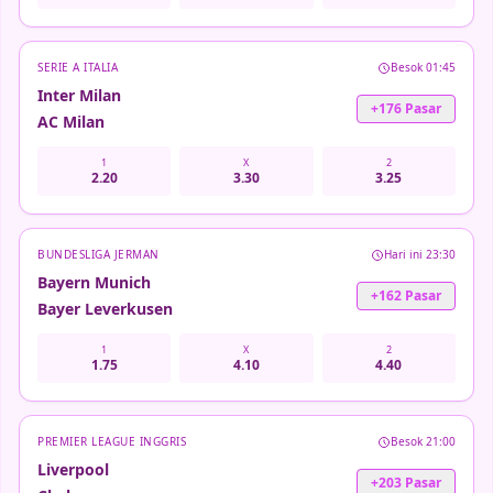
SERIE A ITALIA
Besok 01:45
Inter Milan
+176 Pasar
AC Milan
1
X
2
2.20
3.30
3.25
BUNDESLIGA JERMAN
Hari ini 23:30
Bayern Munich
+162 Pasar
Bayer Leverkusen
1
X
2
1.75
4.10
4.40
PREMIER LEAGUE INGGRIS
Besok 21:00
Liverpool
+203 Pasar