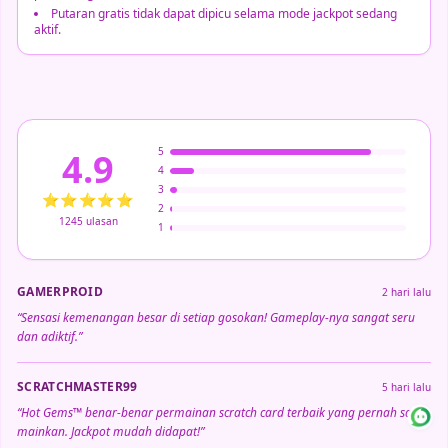
Putaran gratis tidak dapat dipicu selama mode jackpot sedang
aktif.
Ulasan Pengguna
5
4.9
4
3
⭐⭐⭐⭐⭐
2
1245 ulasan
1
GAMERPROID
2 hari lalu
“Sensasi kemenangan besar di setiap gosokan! Gameplay-nya sangat seru
dan adiktif.”
SCRATCHMASTER99
5 hari lalu
“Hot Gems™ benar-benar permainan scratch card terbaik yang pernah saya
mainkan. Jackpot mudah didapat!”