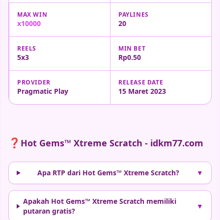
MAX WIN
PAYLINES
x10000
20
REELS
MIN BET
5x3
Rp0.50
PROVIDER
RELEASE DATE
Pragmatic Play
15 Maret 2023
❓
Hot Gems™ Xtreme Scratch - idkm77.com
Apa RTP dari Hot Gems™ Xtreme Scratch?
▼
Apakah Hot Gems™ Xtreme Scratch memiliki
▼
putaran gratis?