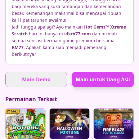
bagi mereka yang suka tantangan dan kemenangan
besar. Kemenangan maksimal bisa mencapai ribuan
kali lipat taruhan awalmu!
Jadi tunggu apalagi? Ayo mainkan
Hot Gems™ Xtreme
Scratch
hari ini hanya di
idkm77.com
dan nikmati
semua sensasi bermain game premium bersama
KM77
. Apakah kamu siap menjadi pemenang
berikutnya?
Main Demo
Main untuk Uang Asli
Permainan Terkait