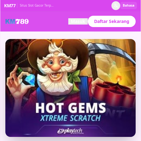
KM77
Situs Slot Gacor Terpercaya
Bahasa
Masuk
Daftar Sekarang