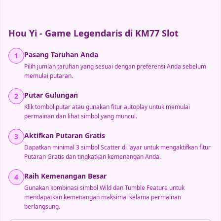
Hou Yi - Game Legendaris di KM77 Slot
Pasang Taruhan Anda
1
Pilih jumlah taruhan yang sesuai dengan preferensi Anda sebelum
memulai putaran.
Putar Gulungan
2
Klik tombol putar atau gunakan fitur autoplay untuk memulai
permainan dan lihat simbol yang muncul.
Aktifkan Putaran Gratis
3
Dapatkan minimal 3 simbol Scatter di layar untuk mengaktifkan fitur
Putaran Gratis dan tingkatkan kemenangan Anda.
Raih Kemenangan Besar
4
Gunakan kombinasi simbol Wild dan Tumble Feature untuk
mendapatkan kemenangan maksimal selama permainan
berlangsung.