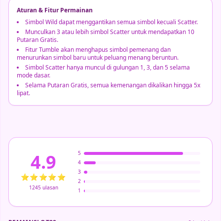
Aturan & Fitur Permainan
Simbol Wild dapat menggantikan semua simbol kecuali Scatter.
Munculkan 3 atau lebih simbol Scatter untuk mendapatkan 10
Putaran Gratis.
Fitur Tumble akan menghapus simbol pemenang dan
menurunkan simbol baru untuk peluang menang beruntun.
Simbol Scatter hanya muncul di gulungan 1, 3, dan 5 selama
mode dasar.
Selama Putaran Gratis, semua kemenangan dikalikan hingga 5x
lipat.
Ulasan Pengguna
5
4.9
4
3
⭐⭐⭐⭐⭐
2
1245 ulasan
1