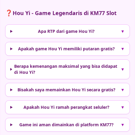
❓
Hou Yi - Game Legendaris di KM77 Slot
Apa RTP dari game Hou Yi?
▼
Apakah game Hou Yi memiliki putaran gratis?
▼
Berapa kemenangan maksimal yang bisa didapat
▼
di Hou Yi?
Bisakah saya memainkan Hou Yi secara gratis?
▼
Apakah Hou Yi ramah perangkat seluler?
▼
Game ini aman dimainkan di platform KM77?
▼