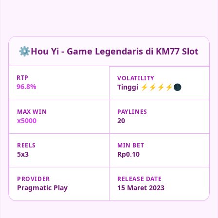
⚙️
Hou Yi - Game Legendaris di KM77 Slot
RTP
VOLATILITY
96.8%
Tinggi ⚡⚡⚡⚡🌑
MAX WIN
PAYLINES
x5000
20
REELS
MIN BET
5x3
Rp0.10
PROVIDER
RELEASE DATE
Pragmatic Play
15 Maret 2023