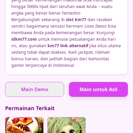
hingga 5000x lipat dari taruhan awal Anda – suatu
angka yang benar-benar fantastis!
Bergabunglah sekarang di
slot km77
dan rasakan
sendiri bagaimana sensasi bermain
Lions Dance
bisa
membawa Anda pada kemenangan besar. Kunjungi
idkm77.com
untuk memulai petualangan Anda hari
ini, atau gunakan
km77 link alternatif
jika situs utama
sedang tidak dapat diakses. Raih jackpot, nikmati
bonus harian, dan jadilah bagian dari komunitas
gamer terpercaya di Indonesia!
Main Demo
Main untuk Asli
Permainan Terkait