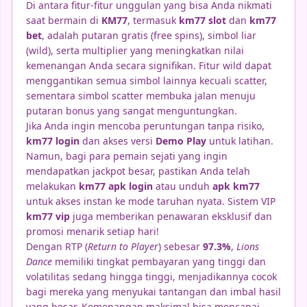
Di antara fitur-fitur unggulan yang bisa Anda nikmati
saat bermain di
KM77
, termasuk
km77 slot
dan
km77
bet
, adalah putaran gratis (free spins), simbol liar
(wild), serta multiplier yang meningkatkan nilai
kemenangan Anda secara signifikan. Fitur wild dapat
menggantikan semua simbol lainnya kecuali scatter,
sementara simbol scatter membuka jalan menuju
putaran bonus yang sangat menguntungkan.
Jika Anda ingin mencoba peruntungan tanpa risiko,
km77 login
dan akses versi
Demo Play
untuk latihan.
Namun, bagi para pemain sejati yang ingin
mendapatkan jackpot besar, pastikan Anda telah
melakukan
km77 apk login
atau unduh
apk km77
untuk akses instan ke mode taruhan nyata. Sistem VIP
km77 vip
juga memberikan penawaran eksklusif dan
promosi menarik setiap hari!
Dengan RTP (
Return to Player
) sebesar
97.3%
,
Lions
Dance
memiliki tingkat pembayaran yang tinggi dan
volatilitas sedang hingga tinggi, menjadikannya cocok
bagi mereka yang menyukai tantangan dan imbal hasil
yang besar. Kemenangan maksimal bisa mencapai