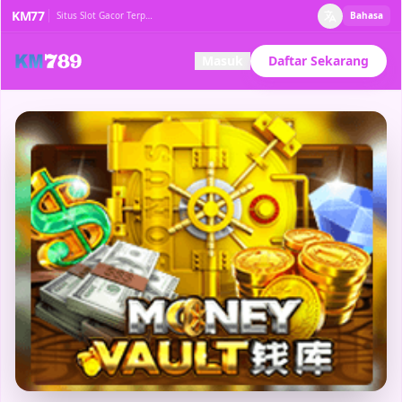
KM77
Situs Slot Gacor Terpercaya
Bahasa
Masuk
Daftar Sekarang