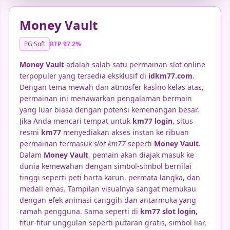
▶
Money Vault
PG Soft
RTP 97.2%
Money Vault
adalah salah satu permainan slot online
terpopuler yang tersedia eksklusif di
idkm77.com
.
Dengan tema mewah dan atmosfer kasino kelas atas,
permainan ini menawarkan pengalaman bermain
yang luar biasa dengan potensi kemenangan besar.
Jika Anda mencari tempat untuk
km77 login
, situs
resmi
km77
menyediakan akses instan ke ribuan
permainan termasuk
slot km77
seperti
Money Vault
.
Dalam
Money Vault
, pemain akan diajak masuk ke
dunia kemewahan dengan simbol-simbol bernilai
tinggi seperti peti harta karun, permata langka, dan
medali emas. Tampilan visualnya sangat memukau
dengan efek animasi canggih dan antarmuka yang
ramah pengguna. Sama seperti di
km77 slot login
,
fitur-fitur unggulan seperti putaran gratis, simbol liar,