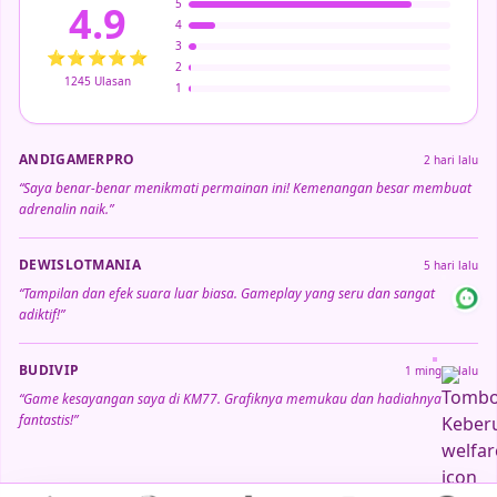
5
4.9
4
3
⭐⭐⭐⭐⭐
2
1245 Ulasan
1
ANDIGAMERPRO
2 hari lalu
“Saya benar-benar menikmati permainan ini! Kemenangan besar membuat
adrenalin naik.”
DEWISLOTMANIA
5 hari lalu
“Tampilan dan efek suara luar biasa. Gameplay yang seru dan sangat
adiktif!”
BUDIVIP
1 minggu lalu
“Game kesayangan saya di KM77. Grafiknya memukau dan hadiahnya
fantastis!”