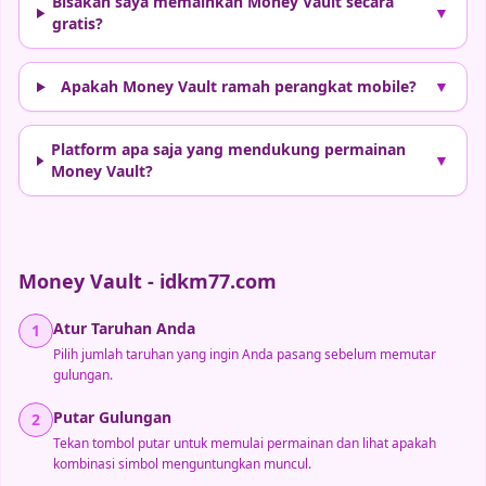
Bisakah saya memainkan Money Vault secara
▼
gratis?
Apakah Money Vault ramah perangkat mobile?
▼
Platform apa saja yang mendukung permainan
▼
Money Vault?
Money Vault - idkm77.com
Atur Taruhan Anda
1
Pilih jumlah taruhan yang ingin Anda pasang sebelum memutar
gulungan.
Putar Gulungan
2
Tekan tombol putar untuk memulai permainan dan lihat apakah
kombinasi simbol menguntungkan muncul.